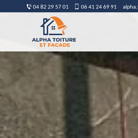
04 82 29 57 01
06 41 24 69 91
alpha