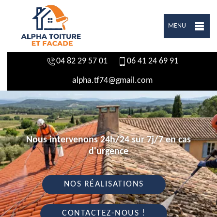
MENU
04 82 29 57 01
06 41 24 69 91
alpha.tf74@gmail.com
Nous intervenons 24h/24 sur 7j/7 en cas
d'urgence
NOS RÉALISATIONS
CONTACTEZ-NOUS !