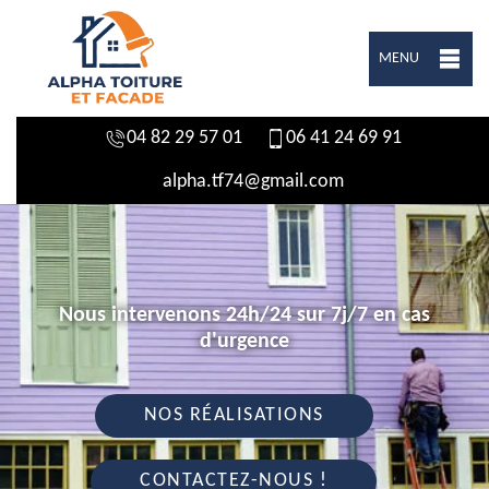
MENU
04 82 29 57 01
06 41 24 69 91
alpha.tf74@gmail.com
Nous intervenons 24h/24 sur 7j/7 en cas
d'urgence
NOS RÉALISATIONS
CONTACTEZ-NOUS !