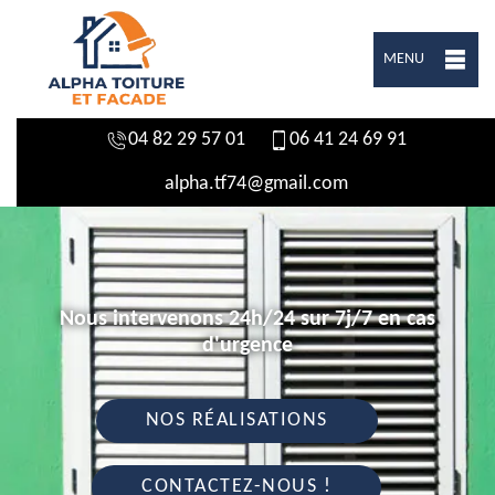
MENU
04 82 29 57 01
06 41 24 69 91
alpha.tf74@gmail.com
Nous intervenons 24h/24 sur 7j/7 en cas
d'urgence
NOS RÉALISATIONS
CONTACTEZ-NOUS !