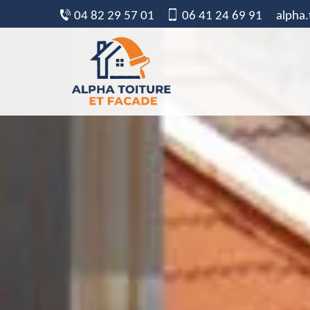
04 82 29 57 01
06 41 24 69 91
alpha