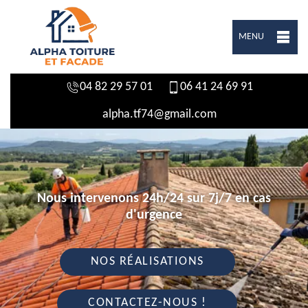
MENU
04 82 29 57 01
06 41 24 69 91
alpha.tf74@gmail.com
Nous intervenons 24h/24 sur 7j/7 en cas
d'urgence
NOS RÉALISATIONS
CONTACTEZ-NOUS !