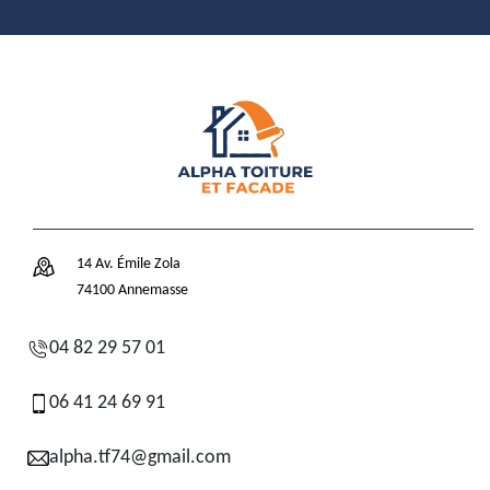
14 Av. Émile Zola
74100 Annemasse
04 82 29 57 01
06 41 24 69 91
alpha.tf74@gmail.com