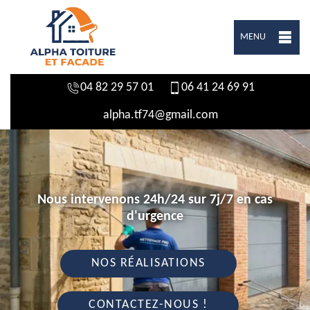
MENU
04 82 29 57 01
06 41 24 69 91
alpha.tf74@gmail.com
Nous intervenons 24h/24 sur 7j/7 en cas
d'urgence
NOS RÉALISATIONS
CONTACTEZ-NOUS !