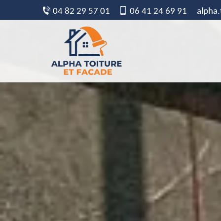
04 82 29 57 01
06 41 24 69 91
alpha