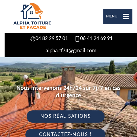
MENU
04 82 29 57 01
06 41 24 69 91
alpha.tf74@gmail.com
Nous intervenons 24h/24 sur 7j/7 en cas
d'urgence
NOS RÉALISATIONS
CONTACTEZ-NOUS !