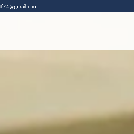
.tf74@gmail.com