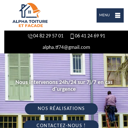
MENU
04 82 29 57 01
06 41 24 69 91
alpha.tf74@gmail.com
Nous intervenons 24h/24 sur 7j/7 en cas
d'urgence
NOS RÉALISATIONS
CONTACTEZ-NOUS !