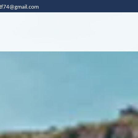
.tf74@gmail.com