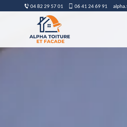
04 82 29 57 01
06 41 24 69 91
alpha