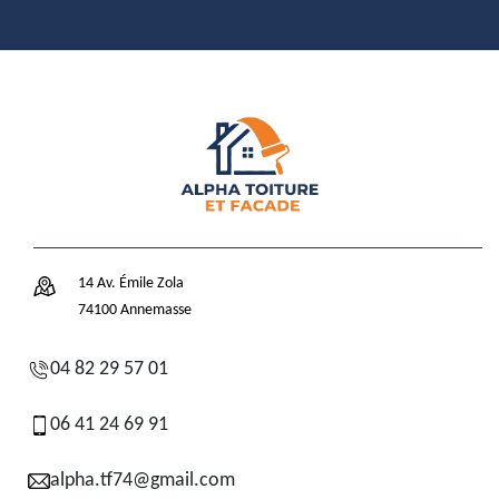
14 Av. Émile Zola
74100 Annemasse
04 82 29 57 01
06 41 24 69 91
alpha.tf74@gmail.com