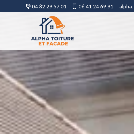
04 82 29 57 01
06 41 24 69 91
alpha