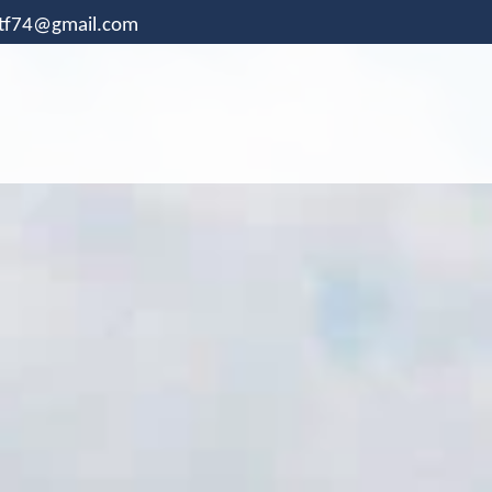
.tf74@gmail.com