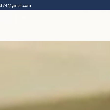
.tf74@gmail.com